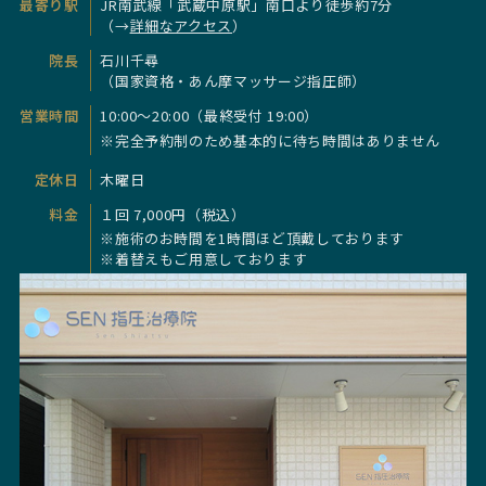
最寄り駅
JR南武線「武蔵中原駅」南口より徒歩約7分
（→
詳細なアクセス
）
院長
石川千尋
（国家資格・あん摩マッサージ指圧師）
営業時間
10:00～20:00（最終受付 19:00）
※完全予約制のため基本的に待ち時間はありません
定休日
木曜日
料金
１回 7,000円（税込）
※施術のお時間を1時間ほど頂戴しております
※着替えもご用意しております