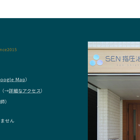
oogle Map
）
（→
詳細なアクセス
）
圧師）
りません